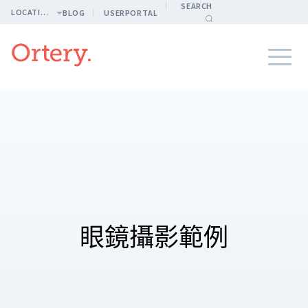
SEARCH
LOCATION
BLOG
USERPORTAL
眼鏡攝影範例