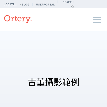
SEARCH
LOCATION
BLOG
USERPORTAL
古董攝影範例