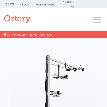
SEARCH
LOCATION
BLOG
USERPORTAL
首頁
>
Products
>
3D MultiArm 4000