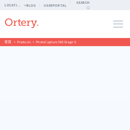
SEARCH
LOCATION
BLOG
USERPORTAL
首頁
>
Products
>
PhotoCapture 360 Stage-S