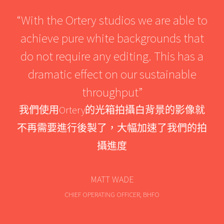
ould
“With the Ortery studios we are able to
“Th
achieve pure white backgrounds that
ime
do not require any editing. This has a
so
nds
dramatic effect on our sustainable
pr
ery
throughput”
ar
ity
sy
我們使用Ortery的光箱拍攝白背景的影像就
”
不再需要進行後製了，大幅加速了我們的拍
方
攝進度
直接
案
MATT WADE
統幫
拍
CHIEF OPERATING OFFICER, BHFO