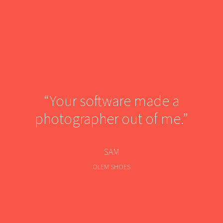
“Your software made a
photographer out of me.”
SAM
OLEM SHOES