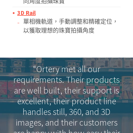
同角度拍攝珠寶
3D Rail
單相機軌道，手動調整和精確定位，
以獲取理想的珠寶拍攝角度
“Ortery met all our
requirements. Their products
are well built, their support is
excellent, their product line
handles still, 360, and 3D
images, and their customers