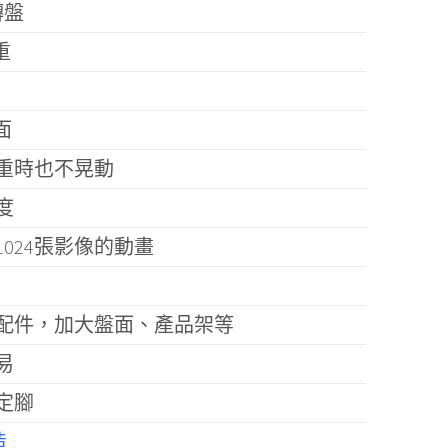
轉盤
載重
盤面
重時也不晃動
度
024張影像的動畫
配件，加大盤面、產品架等
易
定腳
造