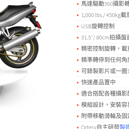
馬達驅動360攝影
1,000 lbs./ 450kg
USB旋轉控制
31.5″/ 80cm拍攝
精密控制旋轉，載
精準轉停到任何角
可錄製影片或一圈1
快速產品置中
適合搭配各種攝影
模組設計，安裝容
附帶移動滑輪及固
Ortery自主研發
製