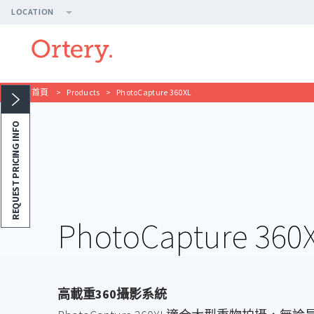
LOCATION
首頁
>
Products
>
PhotoCapture 360XL
REQUEST PRICING INFO
PhotoCapture 360
高載重360攝影系統