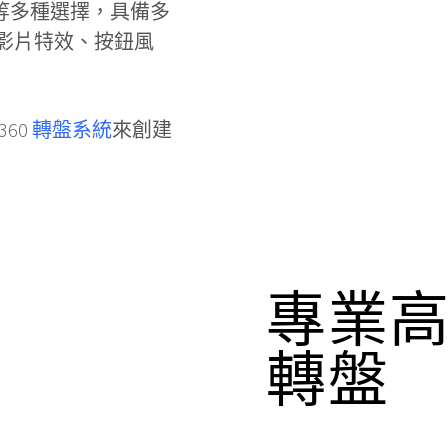
P4等多種選擇，具備多
影片特效、按鈕風
60
轉盤系統
來創建
專業高
轉盤