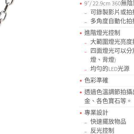
9″/ 22.9cm 360無陰
可錄製影片或拍攝
多角度自動化拍
進階燈光控制
大範圍燈光亮度
四面燈光可以分
燈、背燈)
均勻的LED光源
色彩準確
透過色溫調節拍攝
金、各色寶石等。
專業設計
快速擺放物品
反光控制