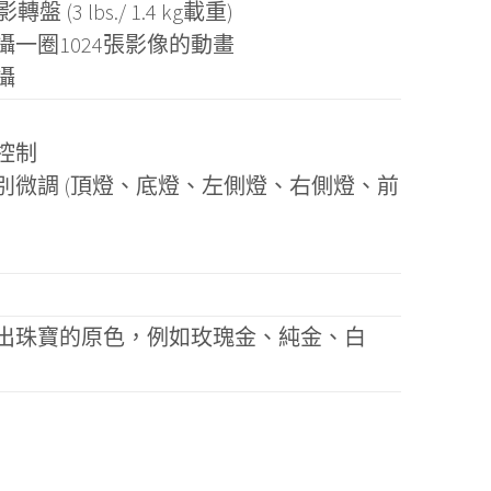
影轉盤 (3 lbs./ 1.4 kg載重)
一圈1024張影像的動畫
攝
控制
別微調 (頂燈、底燈、左側燈、右側燈、前
出珠寶的原色，例如玫瑰金、純金、白