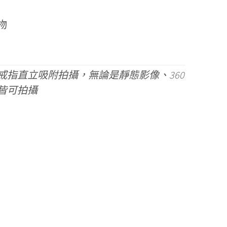
物
戒指直立吸附拍攝，無論是靜態影像、360
皆可拍攝