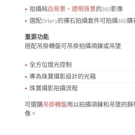
拍攝純
白背景
、
透明背景
的360影像
選配Ortery的裸石拍攝套件可拍攝360
重要功能
搭配吊掛轉盤可吊掛拍攝項鍊或吊墜
全方位燈光控制
專為珠寶攝影設計的光箱
珠寶攝影拍攝流程
可選購
吊掛轉盤
用以拍攝項鍊和吊墜的靜態和
像。