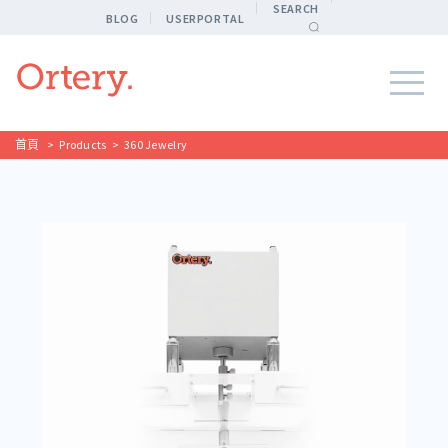
SEARCH
BLOG
USERPORTAL
首頁
>
Products
>
360 Jewelry