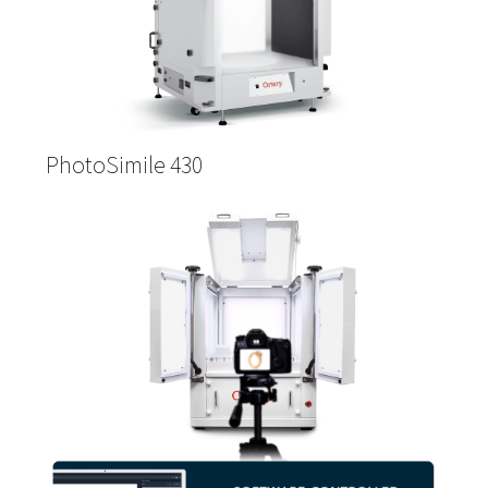
PhotoSimile 430